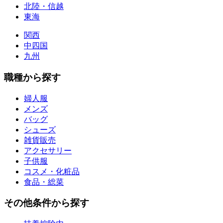
北陸・信越
東海
関西
中四国
九州
職種から探す
婦人服
メンズ
バッグ
シューズ
雑貨販売
アクセサリー
子供服
コスメ・化粧品
食品・総菜
その他条件から探す