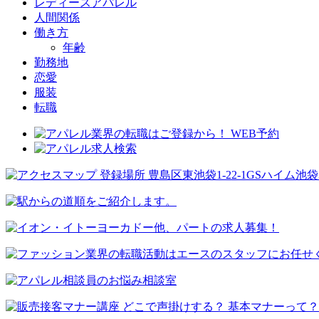
レディースアパレル
人間関係
働き方
年齢
勤務地
恋愛
服装
転職