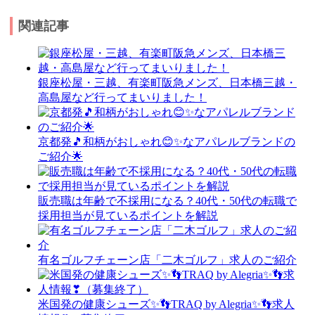
関連記事
銀座松屋・三越、有楽町阪急メンズ、日本橋三越・
高島屋など行ってまいりました！
京都発🎵和柄がおしゃれ😊✨なアパレルブランドの
ご紹介🌟
販売職は年齢で不採用になる？40代・50代の転職で
採用担当が見ているポイントを解説
有名ゴルフチェーン店「二木ゴルフ」求人のご紹介
米国発の健康シューズ✨👣TRAQ by Alegria✨👣求人